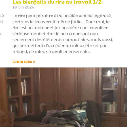
Les bienfaits du rire au travail 1/2
18 juin 2024
ué
Le rire peut paraître être un élément de légèreté,
si
certains le trouverait même futile… Pour moi, le
rire est un moteur et je considère que travailler
ec
sérieusement et rire de bon cœur sont non
seulement des éléments compatibles, mais aussi,
qui permettent d’accéder au mieux être et par
rebond, de mieux travailler ensemble.
Lire la suite »