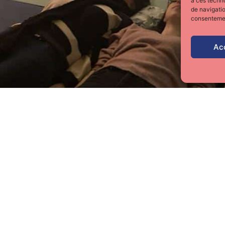
à ces techn
de navigatio
consentement
Ac