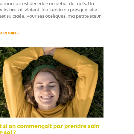
a maman est décédée au début du mois. Un
cès brutal, violent, inattendu ou presque, elle
’est suicidée. Pour ses obsèques, ma petite sœur,
re la suite »
t si on commençait par prendre soin
e soi ?