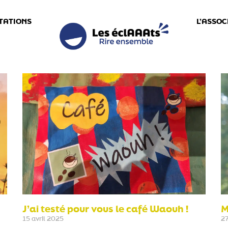
TATIONS
L’ASSOC
J’ai testé pour vous le café Waouh !
M
15 avril 2025
27