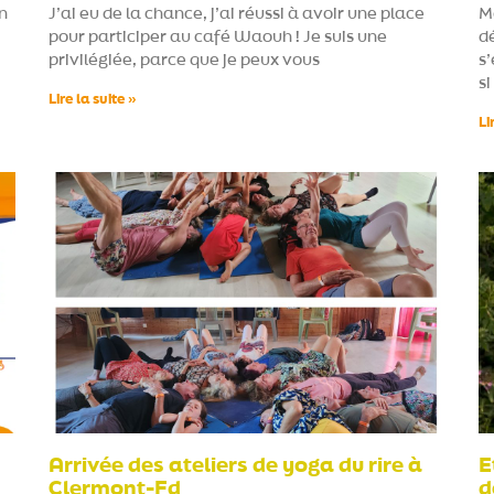
n
J’ai eu de la chance, j’ai réussi à avoir une place
M
pour participer au café Waouh ! Je suis une
dé
privilégiée, parce que je peux vous
s
si
Lire la suite »
Li
Arrivée des ateliers de yoga du rire à
E
Clermont-Fd
d